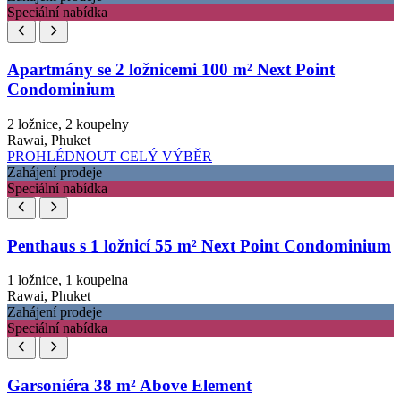
Speciální nabídka
Apartmány se 2 ložnicemi 100 m² Next Point
Condominium
2 ložnice, 2 koupelny
Rawai, Phuket
PROHLÉDNOUT CELÝ VÝBĚR
Zahájení prodeje
Speciální nabídka
Penthaus s 1 ložnicí 55 m² Next Point Condominium
1 ložnice, 1 koupelna
Rawai, Phuket
Zahájení prodeje
Speciální nabídka
Garsoniéra 38 m² Above Element