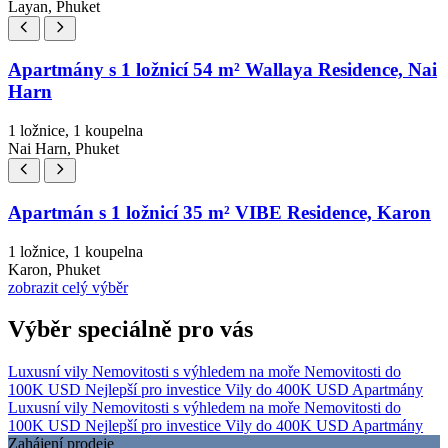
Layan, Phuket
Apartmány s 1 ložnicí 54 m² Wallaya Residence, Nai
Harn
1 ložnice, 1 koupelna
Nai Harn, Phuket
Apartmán s 1 ložnicí 35 m² VIBE Residence, Karon
1 ložnice, 1 koupelna
Karon, Phuket
zobrazit celý výběr
Výběr speciálně pro vás
Luxusní vily
Nemovitosti s výhledem na moře
Nemovitosti do
100K USD
Nejlepší pro investice
Vily do 400K USD
Apartmány
Luxusní vily
Nemovitosti s výhledem na moře
Nemovitosti do
100K USD
Nejlepší pro investice
Vily do 400K USD
Apartmány
Zahájení prodeje