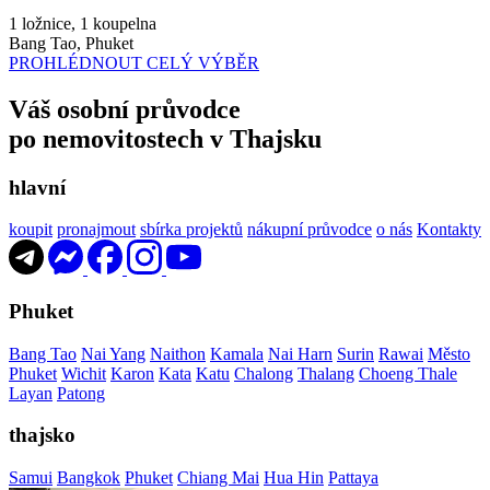
1 ložnice, 1 koupelna
Bang Tao, Phuket
PROHLÉDNOUT CELÝ VÝBĚR
Váš osobní průvodce
po nemovitostech v Thajsku
hlavní
koupit
pronajmout
sbírka projektů
nákupní průvodce
o nás
Kontakty
Phuket
Bang Tao
Nai Yang
Naithon
Kamala
Nai Harn
Surin
Rawai
Město
Phuket
Wichit
Karon
Kata
Katu
Chalong
Thalang
Choeng Thale
Layan
Patong
thajsko
Samui
Bangkok
Phuket
Chiang Mai
Hua Hin
Pattaya