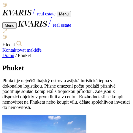
real estate
Menu
real estate
Menu
Hledat
Kontaktovat makléře
Domů
/
Phuket
Phuket
Phuket je největší thajský ostrov a asijská turistická tepna s
dokonalou logistikou. Přísné omezení počtu podlaží příznivě
podtrhuje soulad komplexů s tropickou přírodou. Zde jsou k
dispozici objekty v první linii a v centru. Rozhodnete-li se koupit
nemovitost na Phuketu nebo koupit vilu, děláte spolehlivou investici
do nemovitosti.