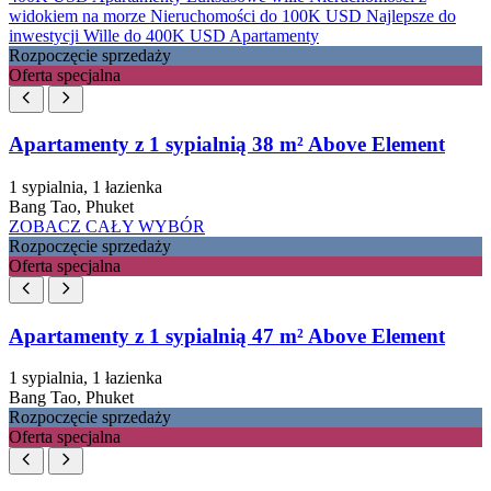
widokiem na morze
Nieruchomości do 100K USD
Najlepsze do
inwestycji
Wille do 400K USD
Apartamenty
Rozpoczęcie sprzedaży
Oferta specjalna
Apartamenty z 1 sypialnią 38 m² Above Element
1 sypialnia, 1 łazienka
Bang Tao, Phuket
ZOBACZ CAŁY WYBÓR
Rozpoczęcie sprzedaży
Oferta specjalna
Apartamenty z 1 sypialnią 47 m² Above Element
1 sypialnia, 1 łazienka
Bang Tao, Phuket
Rozpoczęcie sprzedaży
Oferta specjalna