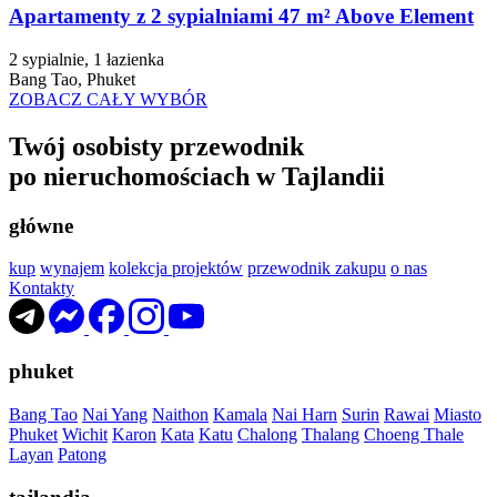
Apartamenty z 2 sypialniami 47 m² Above Element
2 sypialnie, 1 łazienka
Bang Tao, Phuket
ZOBACZ CAŁY WYBÓR
Twój osobisty przewodnik
po nieruchomościach w Tajlandii
główne
kup
wynajem
kolekcja projektów
przewodnik zakupu
o nas
Kontakty
phuket
Bang Tao
Nai Yang
Naithon
Kamala
Nai Harn
Surin
Rawai
Miasto
Phuket
Wichit
Karon
Kata
Katu
Chalong
Thalang
Choeng Thale
Layan
Patong