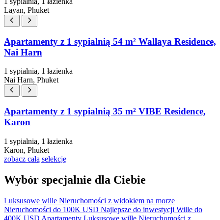
1 sypialnia, 1 łazienka
Layan, Phuket
Apartamenty z 1 sypialnią 54 m² Wallaya Residence,
Nai Harn
1 sypialnia, 1 łazienka
Nai Harn, Phuket
Apartamenty z 1 sypialnią 35 m² VIBE Residence,
Karon
1 sypialnia, 1 łazienka
Karon, Phuket
zobacz całą selekcję
Wybór specjalnie dla Ciebie
Luksusowe wille
Nieruchomości z widokiem na morze
Nieruchomości do 100K USD
Najlepsze do inwestycji
Wille do
400K USD
Apartamenty
Luksusowe wille
Nieruchomości z