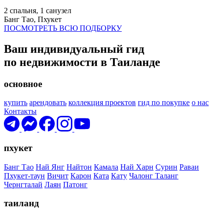
2 спальня, 1 санузел
Банг Тао, Пхукет
ПОСМОТРЕТЬ ВСЮ ПОДБОРКУ
Ваш индивидуальный гид
по недвижимости в Таиланде
основное
купить
арендовать
коллекция проектов
гид по покупке
о нас
Контакты
пхукет
Банг Тао
Най Янг
Найтон
Камала
Най Харн
Сурин
Раваи
Пхукет-таун
Вичит
Карон
Ката
Кату
Чалонг
Таланг
Чернгталай
Лаян
Патонг
таиланд