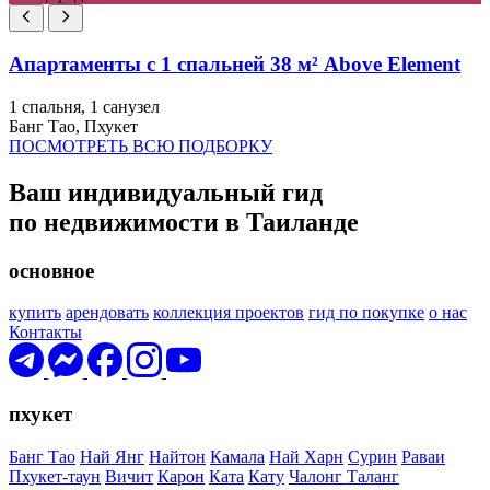
Апартаменты с 1 спальней 38 м² Above Element
1 спальня, 1 санузел
Банг Тао, Пхукет
ПОСМОТРЕТЬ ВСЮ ПОДБОРКУ
Ваш индивидуальный гид
по недвижимости в Таиланде
основное
купить
арендовать
коллекция проектов
гид по покупке
о нас
Контакты
пхукет
Банг Тао
Най Янг
Найтон
Камала
Най Харн
Сурин
Раваи
Пхукет-таун
Вичит
Карон
Ката
Кату
Чалонг
Таланг