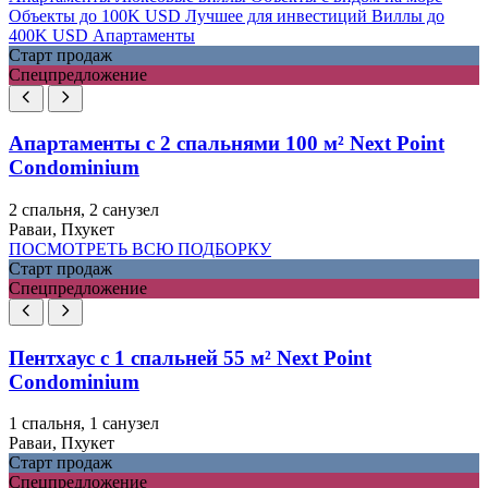
Объекты до 100K USD
Лучшее для инвестиций
Виллы до
400K USD
Апартаменты
Старт продаж
Спецпредложение
Апартаменты с 2 спальнями 100 м² Next Point
Condominium
2 спальня, 2 санузел
Раваи, Пхукет
ПОСМОТРЕТЬ ВСЮ ПОДБОРКУ
Старт продаж
Спецпредложение
Пентхаус с 1 спальней 55 м² Next Point
Condominium
1 спальня, 1 санузел
Раваи, Пхукет
Старт продаж
Спецпредложение