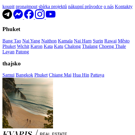
koupit
pronajmout
sbírka projektů
nákupní průvodce
o nás
Kontakty
Phuket
Bang Tao
Nai Yang
Naithon
Kamala
Nai Harn
Surin
Rawai
Město
Phuket
Wichit
Karon
Kata
Katu
Chalong
Thalang
Choeng Thale
Layan
Patong
thajsko
Samui
Bangkok
Phuket
Chiang Mai
Hua Hin
Pattaya