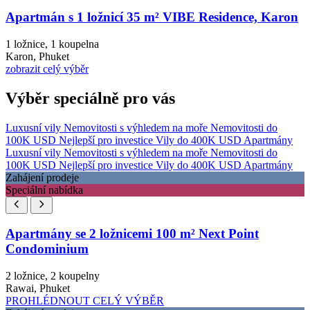
Apartmán s 1 ložnicí 35 m² VIBE Residence, Karon
1 ložnice, 1 koupelna
Karon, Phuket
zobrazit celý výběr
Výběr speciálně pro vás
Luxusní vily
Nemovitosti s výhledem na moře
Nemovitosti do
100K USD
Nejlepší pro investice
Vily do 400K USD
Apartmány
Luxusní vily
Nemovitosti s výhledem na moře
Nemovitosti do
100K USD
Nejlepší pro investice
Vily do 400K USD
Apartmány
Zahájení prodeje
Speciální nabídka
Apartmány se 2 ložnicemi 100 m² Next Point
Condominium
2 ložnice, 2 koupelny
Rawai, Phuket
PROHLÉDNOUT CELÝ VÝBĚR