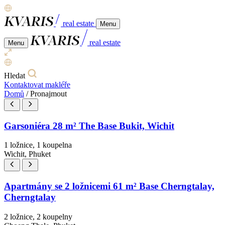
real estate
Menu
real estate
Menu
Hledat
Kontaktovat makléře
Domů
/
Pronajmout
Garsoniéra 28 m² The Base Bukit, Wichit
1 ložnice, 1 koupelna
Wichit, Phuket
Apartmány se 2 ložnicemi 61 m² Base Cherngtalay,
Cherngtalay
2 ložnice, 2 koupelny