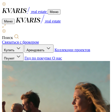
real estate
Меню
real estate
Меню
Поиск
Связаться с брокером
Коллекции проектов
Купить
Арендовать
Гид по покупке
О нас
Пхукет